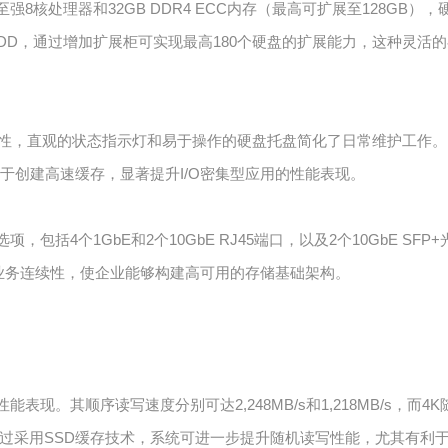
尔至强8核处理器和32GB DDR4 ECC内存（最高可扩展至128G
SATA HDD，通过增加扩展柜可实现最高180个硬盘的扩展能力，这
性，直观的状态指示灯和易于操作的硬盘托盘简化了日常维护工作。内置
可用于创建高速缓存，显著提升I/O密集型应用的性能表现。
选项，包括4个1GbE和2个10GbE RJ45端口，以及2个10GbE
了业务连续性，使企业能够构建高可用的存储基础架构。
表现。其顺序读写速度分别可达2,248MB/s和1,218MB/s，而4K随机
过采用SSD缓存技术，系统可进一步提升随机读写性能，尤其有利