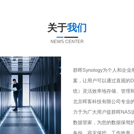
售、交通、金融、教育、艺术、医疗
单位"、"全国交通运输节能减排优秀
领域，搭建物联网平台，提供"硬件产
业"等荣誉称号
+软件平台+场景应用"整体解决方
；在智慧医工领域，京东方通过移动
康管理平台和数字化医院为用户提供
关于
我们
全面的健康服务。
东方目前在全国多座城市布局有十几
NEWS CENTER
工厂，合肥鑫晟光电科技有限公司
以下简称为 BOE B5）是于 2009 年
 月成立的京东方科技集团股份有限公
的子公司，曾入围安徽省" 2018 年度
造业综合实力 50 强企业"榜单，是合
群晖Synology为个人和
平板显示基地支柱项目之一。
案，让用户可以通过直观的DiskS
统）灵活效率地存储、管理
北京晖客科技有限公司专业的
力于为广大用户提群晖NAS
数据管家，为您的数据保驾
备份、容灾保护、工作效率