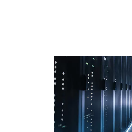
作为 BrandZ 具有价值是中国品牌一百
零
强之一，七匹狼在行业内系统提出“男人
等
不只一面”的服装品牌文化经营理论，形
品
成了以品牌为核心、以生活形态产业为
案
主导的现代企业经营体系。在立足于对
健
博大精深的中华传统文化积极挖掘的同
了
时，七匹狼将西方流行时尚元素融于自
身设计理念，并致力于推动中国传统文
京
化与现代时尚创意产业的契合
家
（
8
司
制
肥