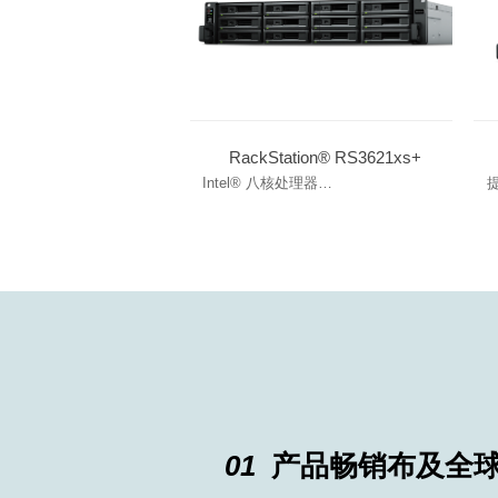
RackStation® RS3621xs+
Intel® 八核处理器
提
内置双 10GbE 网口
内
DDR4 ECC UDIMM 内存可扩充至 64
搭
GB
01
产品畅销布及全球