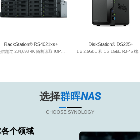
RackStation® RS4021xs+
DiskStation® DS225+
供超过 234,698 4K 随机读取 IOPS
1 x 2.5GbE 和 1 x 1GbE RJ-45 端
置双 10GbE 网口
Btrfs 文件系统支持
配 RX1217RP/RX1217 扩充至 40
可扩容内存
个硬盘插槽
选择
群晖NAS
CHOOSE SYNOLOGY
各个领域