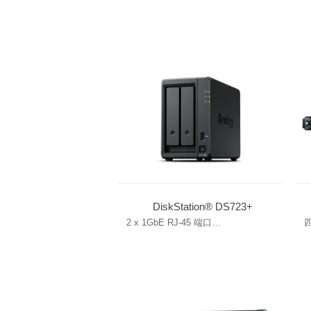
DiskStation® DS723+
2 x 1GbE RJ-45 端口
四
内置 M.2 NVMe 插槽用于 SSD 缓存
可
可扩展至 7 个硬盘
内