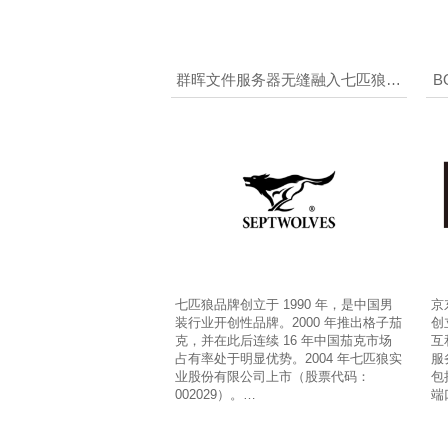
群晖文件服务器无缝融入七匹狼公
B
司环境，无需重新设置权限，让千
名员工快速共享文档
七匹狼品牌创立于 1990 年，是中国男
京
装行业开创性品牌。2000 年推出格子茄
创
克，并在此后连续 16 年中国茄克市场
互
占有率处于明显优势。2004 年七匹狼实
服
业股份有限公司上市（股票代码：
包
002029）。
端
脑
载