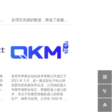
数据
处理百兆级的数据，降低了搭建传
统集中式数据中心的总体拥有成
本。
唯
东莞市李群自动化技术有限公司成立于

四
2011 年 3 月，是一家总部位于松山湖
有
高新区的高新技术企业，公司由机器人
台，
专家学者联合创立，掌握机器人核心技

术，专注于轻量型智能机器人的研发、
"绿
生产、销售与应用。公司在 2018 年 10
月完成亿元级 C 轮融资。李群身为"国

文明
产轻量型机器人专家"，工业机器人领域