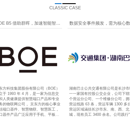
CLASSIC CASE
OE B5 借助群晖，加速智能智造
数据安全事件频发，需为核心
转型，助力效能生产
寻求保护方案
东方科技集团股份有限公司（BOE）
湖南巴士公共交通有限公司是长沙市
立于 1993 年 4 月，是一家为信息交
一一家国有控股公交企业，公司下辖
和人类健康提供智慧端口产品和专业
个营运分公司、一个维修分公司，拥
务的物联网公司 。京东方的核心事业
营运线路 63 条，营运车辆 1300 多
括端口器件、智慧物联、智慧医工 。
营运区域涵括长沙市东、南、西、北
口器件产品广泛应用于手机、平板电
城，现有员工 3400 余名。公司践行
、笔记本电脑、显示器、电视、车
色巴士、服务到家"的宗旨， 先后荣
、可穿戴设备等领域；智慧物联为新
获"长沙市公交明星企业"、"长沙市