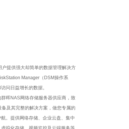
企
的"独角兽"，专精特新"重点小巨人"企
业坚持自主创新，推动智能制造变革，
打破技术壁垒，不断加速行业发展。
企业用户提供强大却简单的数据管理解决方
tation Manager（DSM操作系
和访问日益增长的数据。
群晖NAS网络存储服务器供应商，致
设备及其完整的解决方案，做您专属的
护航。提供网络存储、企业云盘、集中
、虚拟化存储、视频监控及云端服务等