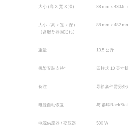
大小 (高 X 宽 X 深)
88 mm x 430.5 
大小（高 x 宽 x 深）
88 mm x 482 m
（含服务器固定孔）
重量
13.5 公斤
机架安装支持*
四柱式 19 英寸机架
备注
导轨套件需另外
电源自动恢复
与 群晖RackStat
电源供应器 / 变压器
500 W