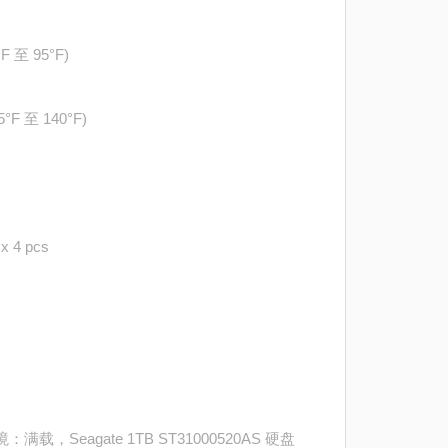
°F 至 95°F)
5°F 至 140°F)
x 4 pcs
载，Seagate 1TB ST31000520AS 硬盘