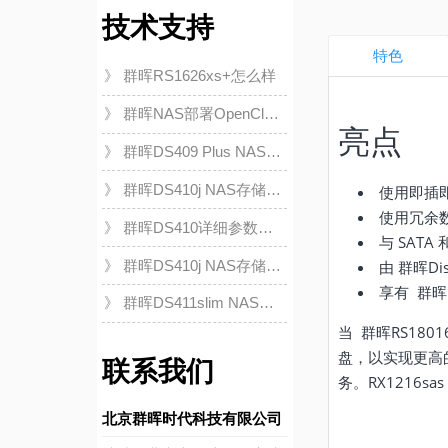
技术支持
特色
》 群晖RS1626xs+怎么样
》 群晖NAS部署OpenClaw
亮点
容器服务安全指南
》 群晖DS409 Plus NAS详
细解析：高性能存储解决方
》 群晖DS410j NAS存储解
使用即插
案助力企业数据管理
决方案：高效数据管理与安
使用冗余
》 群晖DS410详细参数解
全备份
与 SAT
析：高效网络存储解决方案
》 群晖DS410j NAS存储解
由 群晖Dis
决方案详解：高效数据管理
享有
群晖
》 群晖DS411slim NAS存
助力企业成长
储解决方案详解：高效、紧
当
群晖
RS18
凑的企业级数据管理
盘，以实现更高的
联系我们
务。RX1216s
北京群晖时代科技有限公司