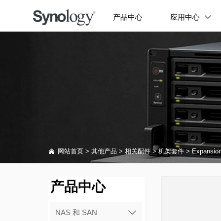
产品中心
应用中心


网站首页
>
其他产品
>
相关配件
>
机架套件
>
Expansio
产品中心
NAS 和 SAN
