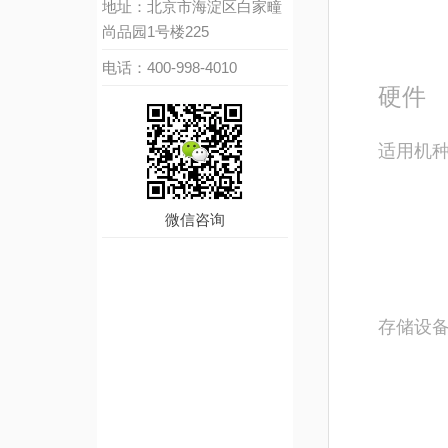
地址：北京市海淀区白家疃
尚品园1号楼225
电话：400-998-4010
硬件
适用机
微信咨询
存储设