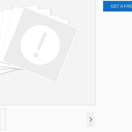
GET A FR
›