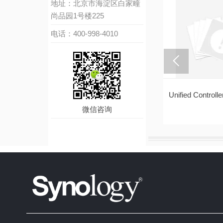
地址：北京市海淀区白家疃
尚品园1号楼225
电话：400-998-4010

X1215
Expansion Unit DX517
Unified Controll
微信咨询