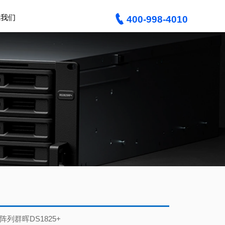

系我们
400-998-4010
列群晖DS1825+