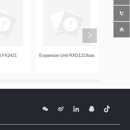



t FX2421
Expansion Unit RXD1219sas
Expansion U




