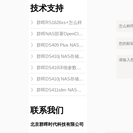
技术支持
》 群晖RS1626xs+怎么样
》 群晖NAS部署OpenClaw
容器服务安全指南
》 群晖DS409 Plus NAS详
细解析：高性能存储解决方
》 群晖DS410j NAS存储解
案助力企业数据管理
决方案：高效数据管理与安
》 群晖DS410详细参数解
全备份
析：高效网络存储解决方案
》 群晖DS410j NAS存储解
决方案详解：高效数据管理
》 群晖DS411slim NAS存
助力企业成长
储解决方案详解：高效、紧
凑的企业级数据管理
联系我们
北京群晖时代科技有限公司